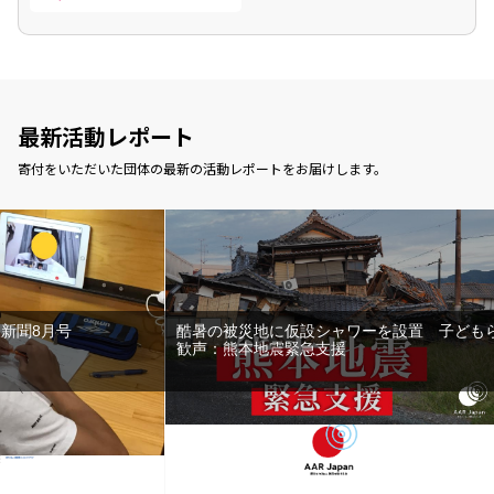
最新活動レポート
寄付をいただいた団体の最新の活動レポートをお届けします。
暑の被災地に仮設シャワーを設置 子どもら
ンゴロンゴロ、キリマンジ
声：熊本地震緊急支援
える問題