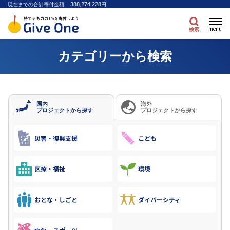
388,274,228
現在までの合計寄付金額
円
menu
検索
カテゴリーから検索
国内
海外
プロジェクトから探す
プロジェクトから探す
災害・復興支援
こども
医療・福祉
環境
おとな・しごと
ダイバーシティ