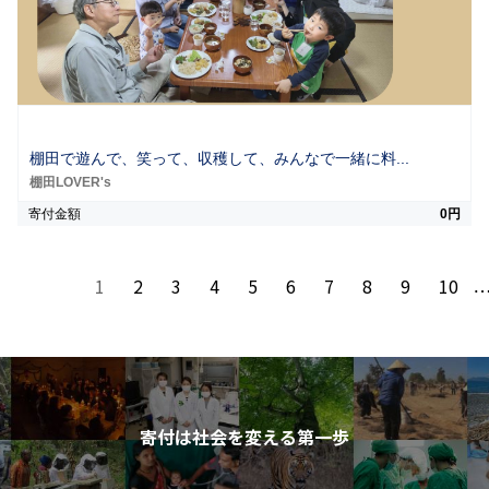
棚田で遊んで、笑って、収穫して、みんなで一緒に料...
棚田LOVER's
寄付金額
0円
1
2
3
4
5
6
7
8
9
10
寄付は社会を変える第一歩