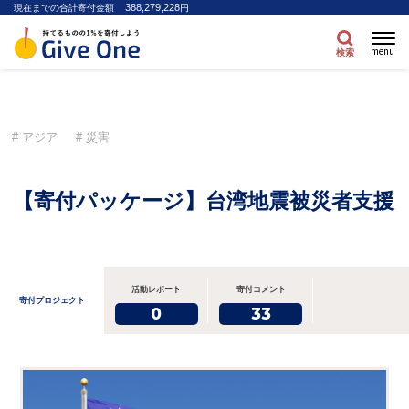
388,279,228
現在までの合計寄付金額
円
menu
検索
アジア
災害
【寄付パッケージ】台湾地震被災者支援
活動レポート
寄付コメント
寄付プロジェクト
0
33