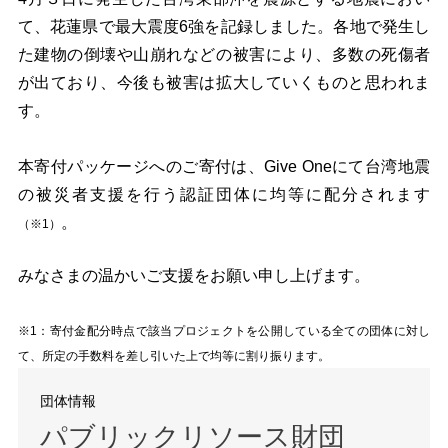
て、花蓮県で最大震度
6
強を記録しました。各地で発生し
た建物の倒壊や山崩れなどの被害により、多数の死傷者
が出ており、今後も被害は拡大していくものと思われま
す。
本寄付パッケージへのご寄付は、
Give One
にて台湾地震
の被災者支援を行う認証団体に均等に配分されます
。
（※
1
）
みなさまの温かいご支援をお願い申し上げます。
※
1：寄付金配分時点で該当プロジェクトを公開している全ての団体に対し
て、
所定の手数料を差し引いた上で均等に割り振ります。
団体情報
パブリックリソース財団