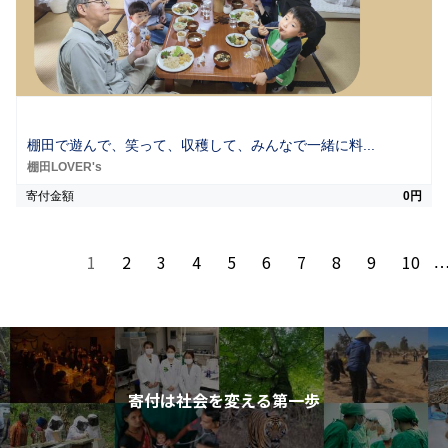
棚田で遊んで、笑って、収穫して、みんなで一緒に料...
棚田LOVER's
寄付金額
0円
1
2
3
4
5
6
7
8
9
10
寄付は社会を変える第一歩