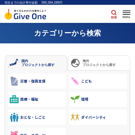
389,384,289
現在までの合計寄付金額
円
menu
検索
カテゴリーから検索
国内
海外
プロジェクトから探す
プロジェクトから探す
災害・復興支援
こども
医療・福祉
環境
おとな・しごと
ダイバーシティ