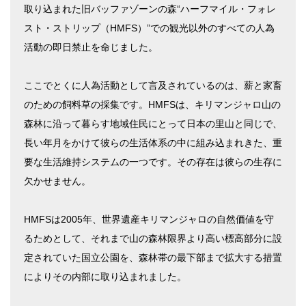
取り込まれた旧バッファゾーンの森“ハーフマイル・フォレ
スト・ストリップ（HMFS）”での観光以外のすべての人為
活動の即日禁止を命じました。
ここでとくに人為活動として言及されているのは、薪と家畜
のための飼料草の採集です。HMFSは、キリマンジャロ山の
森林に沿って暮らす地域住民にとって日本の里山と同じで、
長い年月をかけて彼らの生活体系の中に組み込まれきた、重
要な生活維持システムの一つです。その存在は彼らの生存に
欠かせません。
HMFSは2005年、世界遺産キリマンジャロの自然価値を守
るためとして、それまで山の森林限界より高い標高部分に設
定されていた国立公園を、森林帯の最下部まで拡大する措置
によりその内部に取り込まれました。