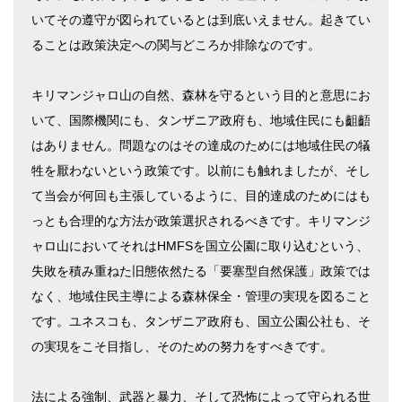
いてその遵守が図られているとは到底いえません。起きてい
ることは政策決定への関与どころか排除なのです。
キリマンジャロ山の自然、森林を守るという目的と意思にお
いて、国際機関にも、タンザニア政府も、地域住民にも齟齬
はありません。問題なのはその達成のためには地域住民の犠
牲を厭わないという政策です。以前にも触れましたが、そし
て当会が何回も主張しているように、目的達成のためにはも
っとも合理的な方法が政策選択されるべきです。キリマンジ
ャロ山においてそれはHMFSを国立公園に取り込むという、
失敗を積み重ねた旧態依然たる「要塞型自然保護」政策では
なく、地域住民主導による森林保全・管理の実現を図ること
です。ユネスコも、タンザニア政府も、国立公園公社も、そ
の実現をこそ目指し、そのための努力をすべきです。
法による強制、武器と暴力、そして恐怖によって守られる世