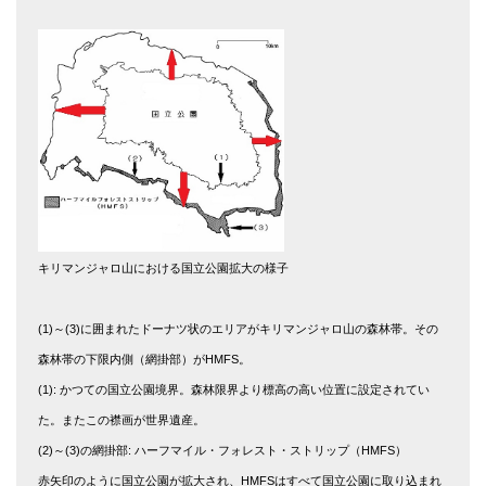
キリマンジャロ山における国立公園拡大の様子
(1)～(3)に囲まれたドーナツ状のエリアがキリマンジャロ山の森林帯。その
森林帯の下限内側（網掛部）がHMFS。
(1): かつての国立公園境界。森林限界より標高の高い位置に設定されてい
た。またこの襟画が世界遺産。
(2)～(3)の網掛部: ハーフマイル・フォレスト・ストリップ（HMFS）
赤矢印のように国立公園が拡大され、HMFSはすべて国立公園に取り込まれ