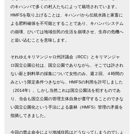
のキハンバで多くの村人たちによって栽培されています。
HMFSを取り上げることは、キハンバから伝統水路と家畜に
よる肥料確保を不可能とすることであり、キハンバシステム
の崩壊、ひいては地域住民の生活を崩壊させ、生存の危機へ
と追い込むことを意味します。
それゆえキリマンジャロ州評議会（RCC）とキリマンジャ
ロ国立公園公社は、国立公園でありながら、そこでは許され
ない薪と飼料草の採集について女性のみ、週２回、４時間の
みという限定条件つきながら、HMFSの利用を許可しました
（2014年）。しかし当然これは国立公園法を犯すものであ
り、当会も国立公園の管理主体自身が遵守することのできな
い国立公園化という手法による森林（HMFS）管理の矛盾を
指摘してきました。
今回の禁止命令により地域住民はどうなってしまうのでしょ