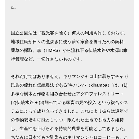
た。
国立公園法は（観光客を除く）何人の利用も許しておらず、
地域住民が日々の煮炊きに使う薪や家畜を養うための飼料、
薬草の採取、森（HMFS）から流れ下る伝統水路や水源の維
持管理など、一切許さないものです。
それだけではありません。キリマンジャロ山に暮らすチャガ
民族の優れた伝統農法である“キハンバ（kihamba）”は、(1)
多様な樹木と作物を組み合わせたアグロフォレストリー +
(2)伝統水路 + (3)飼っている家畜の糞の投入 という複合シス
テムによって成り立ってきました。これにより彼らは通年で
の作物栽培を可能としつつ、限られた土地でも地力を維持
し、生産性を上げられる持続的農業を可能としてきました。
ちなみに日本でもお馴染みのキリマンジャロコーヒーも、こ