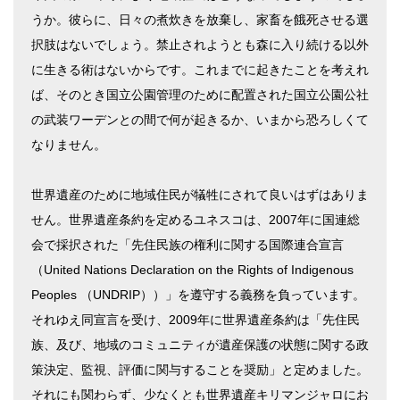
うか。彼らに、日々の煮炊きを放棄し、家畜を餓死させる選
択肢はないでしょう。禁止されようとも森に入り続ける以外
に生きる術はないからです。これまでに起きたことを考えれ
ば、そのとき国立公園管理のために配置された国立公園公社
の武装ワーデンとの間で何が起きるか、いまから恐ろしくて
なりません。
世界遺産のために地域住民が犠牲にされて良いはずはありま
せん。世界遺産条約を定めるユネスコは、2007年に国連総
会で採択された「先住民族の権利に関する国際連合宣言
（United Nations Declaration on the Rights of Indigenous
Peoples （UNDRIP））」を遵守する義務を負っています。
それゆえ同宣言を受け、2009年に世界遺産条約は「先住民
族、及び、地域のコミュニティが遺産保護の状態に関する政
策決定、監視、評価に関与することを奨励」と定めました。
それにも関わらず、少なくとも世界遺産キリマンジャロにお