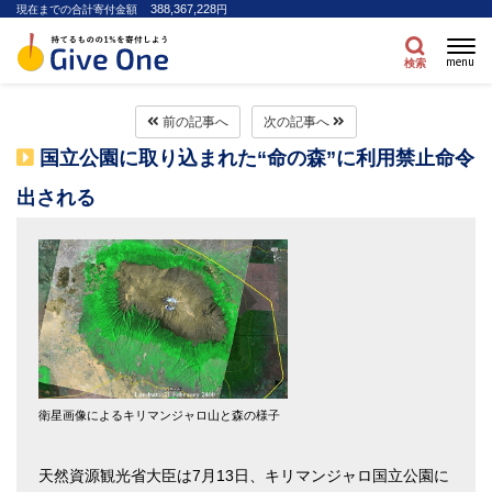
388,367,228
現在までの合計寄付金額
円
menu
検索
前の記事へ
次の記事へ
国立公園に取り込まれた“命の森”に利用禁止命令
出される
衛星画像によるキリマンジャロ山と森の様子
天然資源観光省大臣は7月13日、キリマンジャロ国立公園に