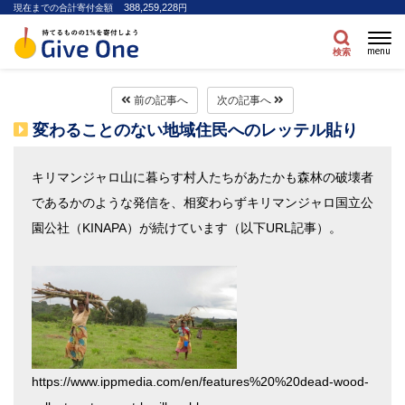
388,259,228
現在までの合計寄付金額
円
menu
検索
前の記事へ
次の記事へ
変わることのない地域住民へのレッテル貼り
キリマンジャロ山に暮らす村人たちがあたかも森林の破壊者
であるかのような発信を、相変わらずキリマンジャロ国立公
園公社（KINAPA）が続けています（以下URL記事）。
https://www.ippmedia.com/en/features%20%20dead-wood-