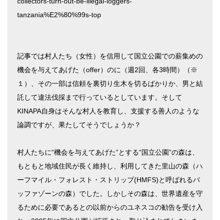
collectors-turn-out-be-illegal-loggers-
tanzania%E2%80%99s-top
記事では村人たち（女性）を信用して国立公園での薪集めの
機会を与えてあげた（offer）のに（週2回、各3時間）（※
１）、その一部は信頼を裏切り生木を切るばかりか、男と結
託して違法伐採まで行っているとしています。そして
KINAPA自身はそんな村人を教育し、支援する善人のような
論調ですが、果たしてそうでしょうか？
村人たちに“機会を与えてあげた”とする“国立公園”の森は、
もともと地域住民が長く維持し、利用してきた里山の森（ハ
ーフマイル・フォレスト・ストリップ(HMFS)と呼ばれるバ
ッファゾーンの森）でした。しかしその森は、世界遺産を守
るために必要であるとの以前からのユネスコの勧告を受け入