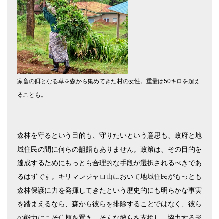
家畜の餌となる草を森から集めてきた村の女性。重量は50キロを超え
ることも。
森林を守るという目的も、守りたいという意思も、政府と地
域住民の間に何らの齟齬もありません。政策は、その目的を
達成するためにもっとも合理的な手段が選択されるべきであ
るはずです。キリマンジャロ山において地域住民がもっとも
森林保護に力を発揮してきたという歴史的にも明らかな事実
を踏まえるなら、森から彼らを排除することではなく、彼ら
の能力にこそ信頼を置き、そんな彼らを支援し、協力する形