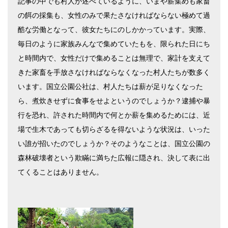
記事の中でも村人が述べているように、いまや薪集めも家畜
の餌の採集も、女性のみで果たさなければならない極めて過
酷な労働となって、彼女たちにのしかかっています。実際、
毎日のように家族みんなで集めていたもを、限られた日にち
と時間内で、女性だけで集めることは無理で、家計を支えて
きた家畜を手放さなければならなくなった村人たちが数多く
います。国立公園公社は、村人たちは薪が足りなくなった
ら、煮炊きせずに食事をせよというのでしょうか？逮捕や暴
行を恐れ、許された時間内で何とか薪を集めるためには、近
場で生木であっても切らざるを得ないような状況は、いった
い誰が招いたのでしょうか？そのようなことは、国立公園の
森林破壊者という欺瞞に満ちた広報に隠され、決して表に出
てくることはありません。