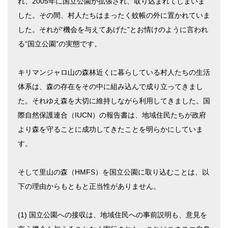
れ、2005年に国立公園が拡張され、取り込まれてしまいま
した。その間、村人たちはまったく蚊帳の外に置かれていま
した。それが“機会を与えてあげた”とお情けのように言われ
る“国立公園”の実態です。
キリマンジャロ山の森林近くに暮らしている村人たちの生活
体系は、森の存在をその中に組み込んで成り立ってきまし
た。それゆえ森を大切に維持しながら利用してきました。国
際自然保護連合（IUCN）の報告書は、地域住民たちが政府
より森を守ることに成功してきたことを明らかにしていま
す。
そして里山の森（HMFS）を国立公園に取り込むことは、以
下の理由からもともと正当性がありません。
(1) 国立公園への接収は、地域住民への事前説明も、意見を