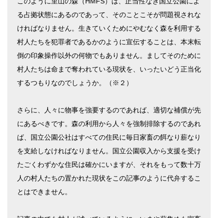
このように里山の森（HMFS）は、正当性なき国立公園によ
る占拠状態にあるのであって、そのことこそが問題視されな
ければなりません。生きていくためにやむなく森を利用する
村人たちを犯罪者であるかのように宣伝することは、本末転
倒の印象操作以外の何物でもありません。ましてそのために
村人たちは命まで奪われている現状を、いったいどう正当化
するつもりなのでしょうか。（※２）
さらに、人々に物事を強要するのであれば、適切な補償が先
にあるべきです。森の利用から人々を強制排除するのであれ
ば、国立公園公社はすべての住民に毎日家畜の餌なり薪なり
を支給しなければなりません。国立公園収入から支援を受け
たごくわずかな住民は確かにいますが、それをもって数十万
人の村人たちの置かれた現状をこの記事のように代弁するこ
とはできません。