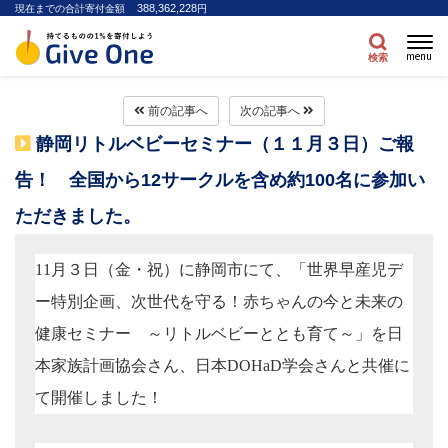
388,362,228
現在までの合計寄付金額
円
menu
検索
前の記事へ
次の記事へ
静岡リトルベビーセミナー（１１月３日）ご報
告！ 全国から12サークルを含め約100名に参加い
ただきました。
11
月３日（金・祝）に静岡市にて、「世界早産児デ
ー特別企画、次世代を守る！赤ちゃんの今と未来の
健康セミナー ～リトルベビーととも育て～」を日
本家族計画協会さん、日本
DOHaD
学会さんと共催に
て開催しました！