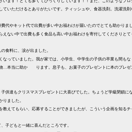
ざいます！とても多くてびっくりしています！！また、このようなプロ
していただけるとありがたいです。ティッシュや、食器洗剤。洗濯洗剤
療費代やキット代で出費が多い中お福わけが届いたのでとても助かりま
らえない中で出費も多く食品も高い中お福わけを寄付してくださりとて
んの食料に、涙が出ました。
くなっていました。我が家では、小学生、中学生の子供の卒業も間もな
り物…本当に助か ります。息子も、お菓子のプレゼントに本のプレゼ
。子供達もクリスマスプレゼントに大喜びでした。ちょうど学級閉鎖に
かりました。
を教えてもらい、応募することができましたが、こういう企画を知るチ
て、子どもと一緒に喜んだところです。