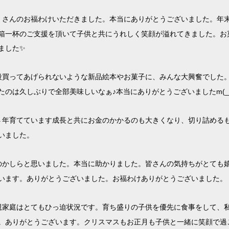
くさんのお福わけいただきました。本当にありがとうございました。年
箱一杯のご支援を頂いて子供と共にうれしく笑顔が溢れてきました。お
ました
✨
段買ってあげられないような新品絵本やお菓子に、みんな大興奮でした
たのは久しぶりで全部美味しいなぁ♪
本当にありがとうございました
m(_
４年育てています成長と共にお金のかかるのも大きくなり、切り詰める
いました。
のかしらと思いました。本当に助かりました。皆さんの気持ちがとても
います。
ありがとうございました。お福わけありがとうございました。
親家庭はとてもひっ迫状況です。育ち盛りの子供を優先に食事をして、
。ありがとうございます。クリスマスもお正月も子供と一緒に笑顔で過