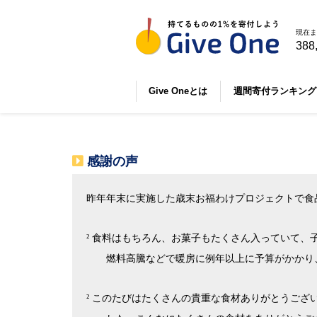
現在ま
388
Give Oneとは
週間寄付ランキング
感謝の声
昨年年末に実施した歳末お福わけプロジェクトで食
食料はもちろん、お菓子もたくさん入っていて、
²
燃料高騰などで暖房に例年以上に予算がかかり
このたびはたくさんの貴重な食材ありがとうござ
²