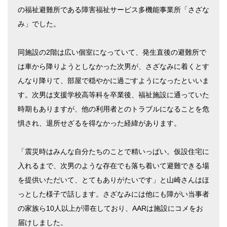
の福祉避難所である障害福祉サービス多機能事業所「さざな
み」でした。
同施設の2階は広い個室になっていて、発生直後の避難所で
は車から降りようとしなかった次男が、さざなみに着くとす
んなり降りて、部屋で穏やかに過ごすようになったといいま
す。次男は支援学校高等科を卒業後、福祉施設に通っていた
時期もありますが、他の利用者とのトラブルになることを危
惧され、退所せざるを得なかった経緯があります。
「震災時はみんな自分たちのことで精いっぱい。仮設住宅に
入れるまで、次男のような存在でも落ち着いて避難できる場
を提供いただいて、とてもありがたいです」と山崎さんはほ
っとした様子で話します。さざなみには他にも障がい当事者
の家族ら10人以上が滞在しており、AARは施設にコメをお
届けしました。