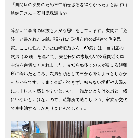
「自閉症の次男のため車中泊せざるを得なかった」と話す山
崎綾乃さん＝石川県珠洲市で
障がい当事者の家族も大変な思いをしています。玄関に「危
険」と書かれた赤紙が張られた珠洲市内の2階建て住宅民
家。ここに住んでいた山崎綾乃さん（60歳）は、自閉症の
次男（32歳）を連れて、夫と長男の家族4人で2週間近く車
中泊を余儀なくされました。見知らぬ多くの人が集まる避難
所に着いたところ、次男が頑として車から降りようとしなか
ったからです。うまく会話ができず、知らない場所や人混み
にストレスを感じやすいといい、「誰かひとりは次男と一緒
にいないといけないので、避難所で過ごしつつ、家族が交代
で車中泊するしかありませんでした」。