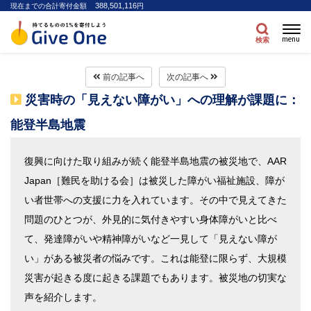
388,501,116
現在までの合計寄付金額
円
menu
検索
前の記事へ
次の記事へ
災害時の「見えない障がい」への理解が課題に：
能登半島地震
復興に向けた取り組みが続く能登半島地震の被災地で、AAR
Japan［難民を助ける会］は被災した障がい福祉施設、障が
い者世帯への支援に力を入れています。その中で見えてきた
問題のひとつが、外見的に気付きやすい身体障がいと比べ
て、発達障がいや精神障がいなど一見して「見えない障が
い」がある被災者の悩みです。これは能登に限らず、大規模
災害が起きる度に起きる課題でもあります。被災地の切実な
声を紹介します。