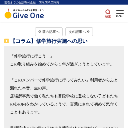
389,384,289
現在までの合計寄付金額
円
menu
検索
前の記事へ
次の記事へ
【コラム】修学旅行実施への思い
「修学旅行に行こう！」
この取り組みを始めてから１年が過ぎようとしています。
「このメンバーで修学旅行に行ってみたい」
利用者からふと
漏れた本音、生の声。
居場所事業で働く私たちも普段学校に登校しない子どもたち
の心の内をわかっているようで、言葉にされて初めて気付く
こともあります。