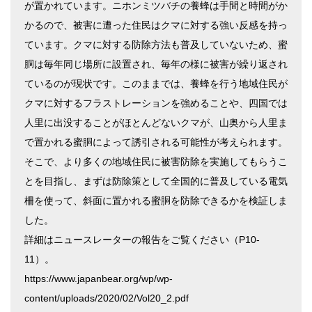
が置かれています。ニホンミツバチの養蜂は手間と時間がか
かるので、被害に遭った住民はクマに対する強い反感を持っ
ています。クマに対する防除方法も普及していないため、蜜
胴は毎年同じ場所に設置され、毎年の様に被害が繰り返され
ているのが現状です。このままでは、養蜂を行う地域住民が
クマに対するフラストレーションを強めることや、四国では
人里に出没することがほとんどないクマが、山奥から人里ま
で置かれる蜜胴によって誘引される可能性が考えられます。
そこで、より多くの地域住民に被害防除を実施してもらうこ
とを目指し、まずは防除策として全国的に普及している電気
柵を使って、斜面に置かれる蜜胴を防除できるかを検証しま
した。
詳細はニュースレーターの報告をご覧ください（P10-
11）。
https://www.japanbear.org/wp/wp-
content/uploads/2020/02/Vol20_2.pdf