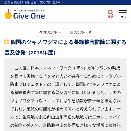
388,754,116
現在までの合計寄付金額
円
menu
検索
前の記事へ
次の記事へ
四国のツキノワグマによる養蜂被害防除に関する
普及啓発（2018年度）
この度、日本クマネットワーク（JBN）がギブワンの助成
を受けて実施する「クマと人とが共存するために：トラブル
防止プロジェクト」の一環として、四国のツキノワグマによ
る養蜂被害防除に関する普及啓発に取り組みました。四国の
ツキノワグマ（以下、クマ）は生息頭数が数十頭と推定され
ており、絶滅の可能性が極めて高いと考えられています。一
方で、生息地である剣山山系周辺の地域では二ホンミツバチ
の養蜂が盛んで、道路脇や山の斜面など様々な場所に養蜂箱