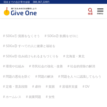
388,367,228
現在までの合計寄付金額
円
menu
検索
SDGs① 貧困をなくそう
SDGs② 飢餓をゼロに
SDGs③ すべての人に健康と福祉を
SDGs⑪ 住み続けられるまちづくりを
北海道・東北
環境や仕組み
市民社会の強化・改善
社会的排除の解消
問題の悪化を防ぐ
問題の解決
問題を人々に認識してもらう
定着・普及段階
虐待
貧困
居場所支援
DV
ホームレス
就業問題
女性