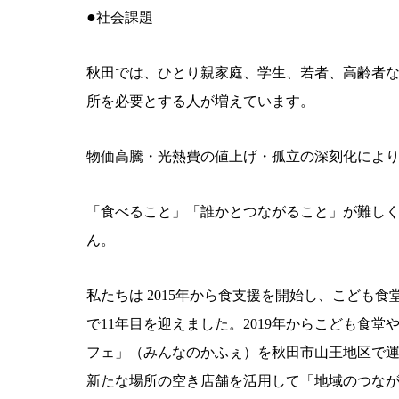
●
社会課題
秋田では、ひとり親家庭、学生、若者、高齢者
所を必要とする人が増えています。
物価高騰・光熱費の値上げ・孤立の深刻化によ
「食べること」「誰かとつながること」が難し
ん。
私たちは
2015
年から食支援を開始し、こども食
で
11
年目を迎えました。
2019
年からこども食堂
フェ」（みんなのかふぇ）を秋田市山王地区で
新たな場所の空き店舗を活用して「地域のつな