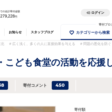
での合計寄付金額
ログイン
,279,228
円
寄付プロ
カテゴリーから検索
お知らせ
スタッフブログ
東北
広く浅く、多くの人に直接効果を与える
問題の悪化を防ぐ
・こども食堂の活動を応援
38
450
寄付コメント
寄付額