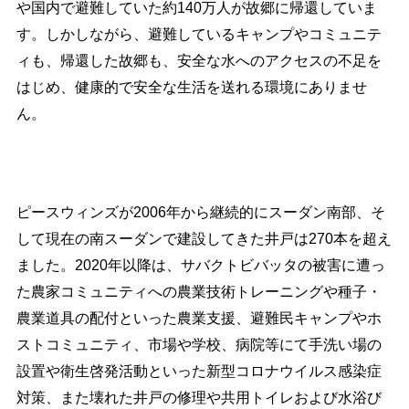
や国内で避難していた約
140
万人が故郷に帰還していま
す。しかしながら、避難しているキャンプやコミュニテ
ィも、帰還した故郷も、安全な水へのアクセスの不足を
はじめ、健康的で安全な生活を送れる環境にありませ
ん。
ピースウィンズが
2006
年から継続的にスーダン南部、そ
して現在の南スーダンで建設してきた井戸は
270
本を超え
ました。
2020
年以降は、サバクトビバッタの被害に遭っ
た農家コミュニティへの農業技術トレーニングや種子・
農業道具の配付といった農業支援、避難民キャンプやホ
ストコミュニティ、市場や学校、病院等にて手洗い場の
設置や衛生啓発活動といった新型コロナウイルス感染症
対策、また壊れた井戸の修理や共用トイレおよび水浴び