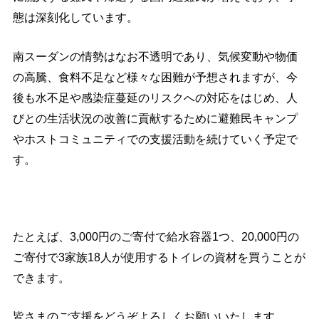
態は深刻化しています。
南スーダンの情勢はなお不透明であり、気候変動や物価
の高騰、食料不足など様々な困難が予想されますが、今
後も水不足や感染症蔓延のリスクへの対応をはじめ、人
びとの生活状況の改善に貢献するために避難民キャンプ
やホストコミュニティでの支援活動を続けていく予定で
す。
たとえば、
3,000
円のご寄付で給水容器
1
つ、
20,000
円の
ご寄付で
3
家族
18
人が使用するトイレの資材を買うことが
できます。
皆さまのご支援をどうぞよろしくお願いいたします。