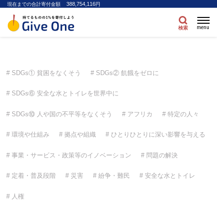
388,754,116
現在までの合計寄付金額
円
menu
検索
SDGs① 貧困をなくそう
SDGs② 飢餓をゼロに
SDGs⑥ 安全な水とトイレを世界中に
SDGs⑩ 人や国の不平等をなくそう
アフリカ
特定の人々
環境や仕組み
拠点や組織
ひとりひとりに深い影響を与える
事業・サービス・政策等のイノベーション
問題の解決
定着・普及段階
災害
紛争・難民
安全な水とトイレ
人権