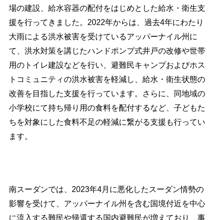
場の建設、給水容器の配付をはじめとした給水・衛生支
援を行ってきました。
2022
年からは、過去
4
年にわたり
大雨による洪水被害を受けているアッパーナイル州に
て、洪水対策を講じたハンドポンプ式井戸の改修や世帯
用のトイレ建設などを行い、避難民キャンプおよびホス
トコミュニティの洪水被害を軽減し、給水・衛生状態の
改善を目指した支援を行っています。さらに、同地域の
小学校にて持ち帰り用の食料を配付するなど、子どもた
ちを対象にした食料不足の軽減に繋がる支援も行ってい
ます。
南スーダンでは、
2023
年
4
月に悪化したスーダン情勢の
影響を受けて、アッパーナイル州を含む国境付近を中心
に流入する難民や帰還する国内避難民が増えており、事