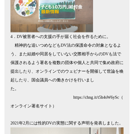
4
．
DV
被害者への支援の手が届く社会を作るために。
精神的な追いつめなども
DV
法の保護命令の対象となるよ
う、また結婚や同居をしていない交際相手からの
DV
も法で
保護されるよう署名を複数の団体や個人と共同で集め政府に
提出したり、オンラインでのウェビナーを開催して世論を喚
起したり、国会議員への働きかけを行いまし
た。
https://chng.it/t5h4sW6ySc
（
オンライン署名サイト）
2021
年
2
月には性的
DV
の実態に関する声明を発表しました。