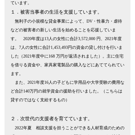
ています。
１．被害当事者の生活を支援しています。
無利子の小規模な貸金事業によって、
DV
・性暴力・虐待
などの被害者の新しい生活を始めることを応援していま
す。
2020
年度は
13
人の女性に合計
3,572,000
円、
2021
年度
は、
7
人の女性に合計
1,453,493
円の資金の貸し付けを行いま
した（
2021
年度中に
168
万円が返済されました）。主に住宅
を借りる資金や、家具家電製品の購入などにあててられてい
ます。
また、
2021
年度
16
人の子どもに学用品や大学受験の費用な
ど合計
140
万円の就学資金の援助を行いました。（こちらは
貸すのではなく支給するもの）
２．次世代の支援者を育てています。
2022
年夏 相談支援を担うことができる人材育成のための