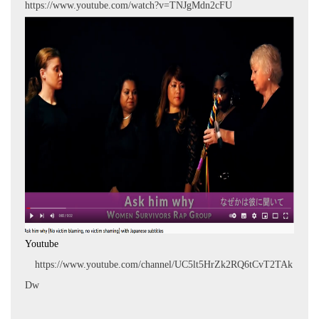
https://www.youtube.com/watch?v=TNJgMdn2cFU
Youtube
https://www.youtube.com/channel/UC5lt5HrZk2RQ6tCvT2TAk
Dw