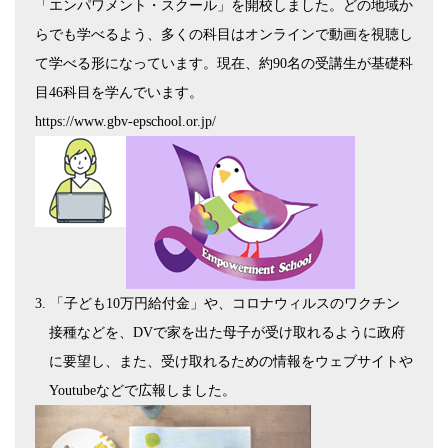
「エンパワメント・スクール」を開校しました。どの地域か
らでも学べるよう、多くの科目はオンラインで動画を視聴し
て学べる形になっています。現在、約
90
名の受講生が基礎科
目
46
科目を学んでいます。
https://www.gbv-epschool.or.jp/
3.
「子ども
10
万円給付金」や、コロナウィルスのワクチン
接種などを、
DV
で家を出た母子が受け取れるように政府
に要望し、また、受け取れるための情報をウェブサイトや
Youtube
などで広報しました。