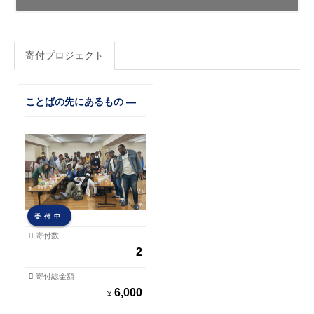
寄付プロジェクト
ことばの先にあるもの ―
難民と紡ぐ“ここから”の物
語
受付中
寄付数
2
寄付総金額
6,000
¥