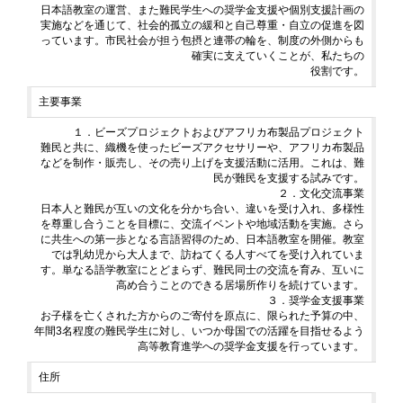
日本語教室の運営、また難民学生への奨学金支援や個別支援計画の
実施などを通じて、社会的孤立の緩和と自己尊重・自立の促進を図
っています。市民社会が担う包摂と連帯の輪を、制度の外側からも
確実に支えていくことが、私たちの
役割です。
主要事業
１．ビーズプロジェクトおよびアフリカ布製品プロジェクト
難民と共に、織機を使ったビーズアクセサリーや、アフリカ布製品
などを制作・販売し、その売り上げを支援活動に活用。これは、難
民が難民を支援する試みです。
２．文化交流事業
日本人と難民が互いの文化を分かち合い、違いを受け入れ、多様性
を尊重し合うことを目標に、交流イベントや地域活動を実施。さら
に共生への第一歩となる言語習得のため、日本語教室を開催。教室
では乳幼児から大人まで、訪ねてくる人すべてを受け入れていま
す。単なる語学教室にとどまらず、難民同士の交流を育み、互いに
高め合うことのできる居場所作りを続けています。
３．奨学金支援事業
お子様を亡くされた方からのご寄付を原点に、限られた予算の中、
年間3名程度の難民学生に対し、いつか母国での活躍を目指せるよう
高等教育進学への奨学金支援を行っています。
住所