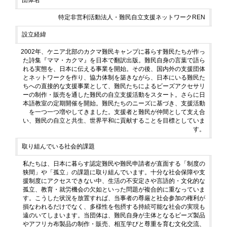
団体名
特定非営利活動法人・難民自立支援ネットワークREN
設立経緯
2002年、ケニア北部のカクマ難民キャンプに暮らす難民たちが作っ
た詩集『ママ・カクマ』を日本で翻訳出版。難民自身の言葉で語ら
れる実態を、日本に伝える事業を開始。その後、国内外の支援団体
とネットワークを作り、協力体制を築きながら、日本にいる難民た
ちへの直接的な支援事業として、難民たちによるビーズアクセサリ
ーの制作・販売を通した難民の自立支援活動をスタート。さらに日
本語教室の定期開催を開始。難民たちのニーズに基づき、支援活動
を一つ一つ増やしてきました。支援者と難民が仲間として支え合
い、難民の自立と共生、世界平和に貢献することを目標としていま
す。
取り組んでいる社会的課題
私たちは、日本に暮らす認定難民や難民申請者が直面する「制度の
狭間」や「孤立」の課題に取り組んでいます。十分な社会保障や支
援制度にアクセスできない中、生活の不安定さや言語的・文化的な
孤立、教育・就労機会の欠如といった問題が複合的に重なっていま
す。こうした状況を放置すれば、当事者の尊厳と社会参加の権利が
損なわれるだけでなく、多様性を包摂する持続可能な社会の実現も
遠のいてしまいます。当団体は、難民自身が主体となるビーズ製品
やアフリカ布製品の制作・販売、相互学びと尊重を育む文化交流、