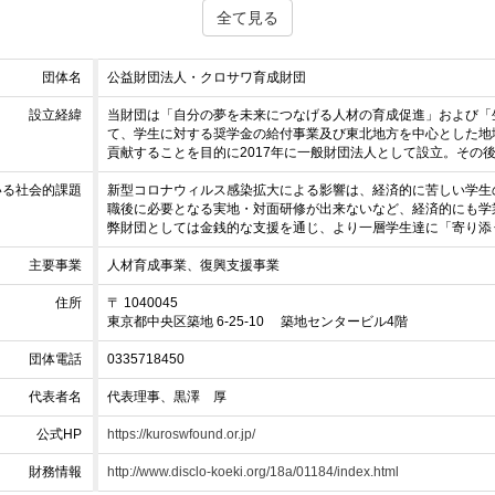
全て見る
団体名
公益財団法人・クロサワ育成財団
設立経緯
当財団は「自分の夢を未来につなげる人材の育成促進」および「
て、学生に対する奨学金の給付事業及び東北地方を中心とした地
貢献することを目的に2017年に一般財団法人として設立。その後
いる社会的課題
新型コロナウィルス感染拡大による影響は、経済的に苦しい学生
職後に必要となる実地・対面研修が出来ないなど、経済的にも学
弊財団としては金銭的な支援を通じ、より一層学生達に「寄り添
主要事業
人材育成事業、復興支援事業
住所
〒 1040045
東京都中央区築地 6-25-10 築地センタービル4階
団体電話
0335718450
代表者名
代表理事、黒澤 厚
公式HP
https://kuroswfound.or.jp/
財務情報
http://www.disclo-koeki.org/18a/01184/index.html