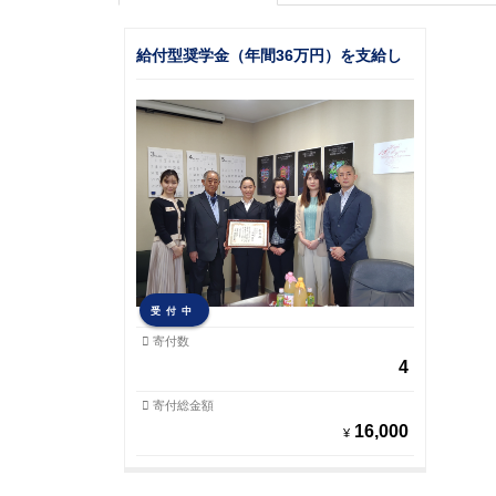
給付型奨学金（年間36万円）を支給し
ています ～2017年度10名・2018年
度12名・2019年度13名・2020年度12
名～
受付中
寄付数
4
寄付総金額
16,000
¥