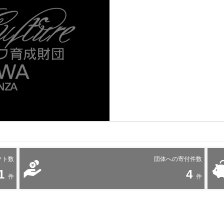
クト数
団体への寄付件数
1
4
件
件