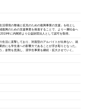
生活環境の整備と拡充のための復興事業の支援」を柱とし
域復興のための支援事業を推進することで、より一層社会へ
2019年に内閣府より公益財団法人として認可を取得。
の生活に直撃しており、対面型のアルバイトが出来ない、就
業的にも学生達への影響大であることが浮き彫りとなった。
う」姿勢を意識し、奨学生事業を継続・拡大させていく。