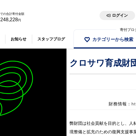
での合計寄付金額
ログイン
,248,228
円
寄付プロ
カテゴリーから検索
お知らせ
スタッフブログ
クロサワ育成財
財務情報：
ht
弊財団は社会貢献を目的とし、人
境整備と拡充のための復興支援事