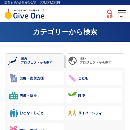
388,279,228
現在までの合計寄付金額
円
menu
検索
カテゴリーから検索
国内
海外
プロジェクトから探す
プロジェクトから探す
災害・復興支援
こども
医療・福祉
環境
おとな・しごと
ダイバーシティ