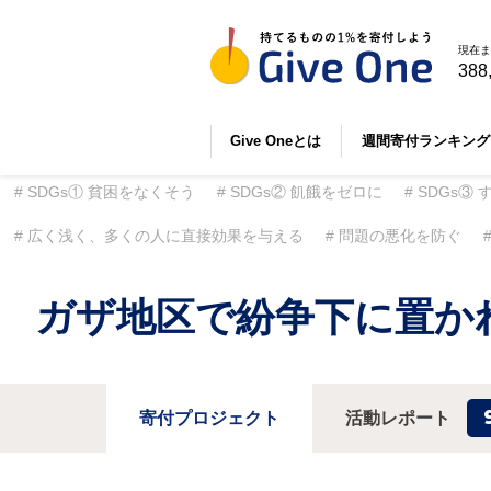
現在ま
388
Give Oneとは
週間寄付ランキング
SDGs① 貧困をなくそう
SDGs② 飢餓をゼロに
SDGs③
広く浅く、多くの人に直接効果を与える
問題の悪化を防ぐ
ガザ地区で紛争下に置か
寄付プロジェクト
活動レポート