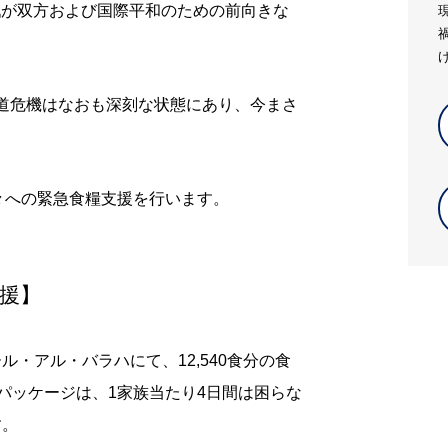
戦が双方および国際平和のための前向きな
道危機はなおも深刻な状態にあり、今まさ
方々への緊急食糧支援を行います。
支援】
ール・アル・バラハにて、
12,540
食分の食
パッケージは、
1
家族当たり
4
日間は困らな
す。