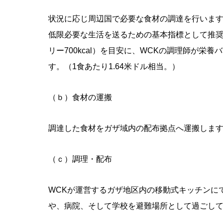
状況に応じ周辺国で必要な食材の調達を行いま
低限必要な生活を送るための基本指標として推
リー
700kcal
）を目安に、
WCK
の調理師が栄養バ
す。（
1
食あたり
1.64
米ドル相当。）
（ｂ）食材の運搬
調達した食材をガザ域内の配布拠点へ運搬しま
（ｃ）調理・配布
WCK
が運営するガザ地区内の移動式キッチンに
や、病院、そして学校を避難場所として過ごし