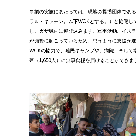
事業の実施にあたっては、現地の提携団体であ
ラル・キッチン。以下
WCKとする。
）と協働し
し、ガザ域内に運び込みます。軍事活動、イス
が頻繁に起こっているため、思うように支援が
WCK
の協力で、難民キャンプや、病院、そして
帯（
1,650
人）に無事食糧を届けることができま