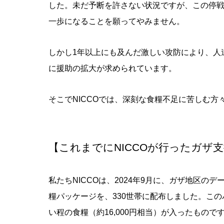
した。未だ予断を許さない状況ですが、この停
一歩になることを願ってやみません。
しかし1年以上にも及んだ激しい攻防により、人
に援助の拡大が求められています。
そこでNICCOでは、深刻な食糧不足に苦しむ
【これまでにNICCOが行ったガザ
私たち
NICCO
は、
2024
年
9
月に、ガザ地区のデ
糧パッケージを、
330
世帯に配布しました。この
い程の食糧（約
16,000
円相当）が入ったもので