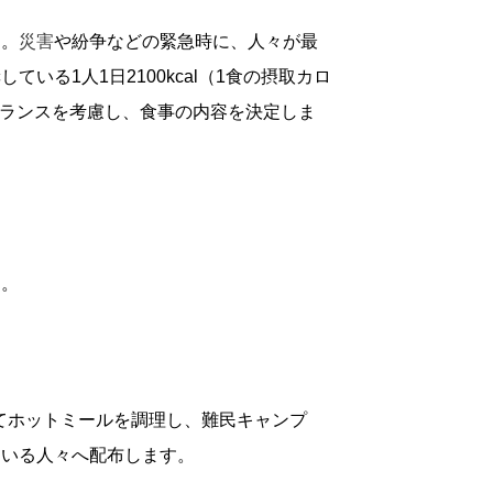
す。
災害
や紛争などの緊急時に、人々が最
奨している
1
人
1
日
2100kcal
（
1
食の摂取カロ
ランスを考慮し、食事の内容を決定しま
す。
てホットミールを調理し、難民キャンプ
ている人々へ配布します。