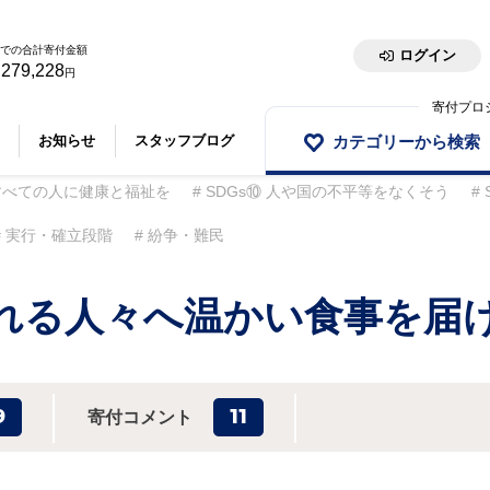
での合計寄付金額
ログイン
,279,228
円
寄付プロ
カテゴリーから検索
お知らせ
スタッフブログ
 すべての人に健康と福祉を
SDGs⑩ 人や国の不平等をなくそう
実行・確立段階
紛争・難民
れる人々へ温かい食事を届
9
11
寄付コメント