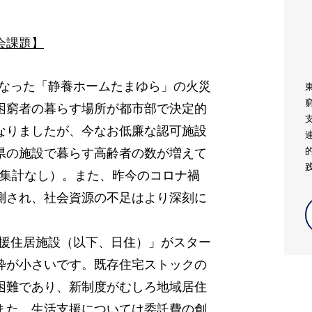
会課題】
亡くなった「静養ホームたまゆら」の火災
困窮者の暮らす場所が都市部で決定的
なりましたが、今なお低廉な認可施設
県の施設で暮らす高齢者の数が増えて
以後集計なし）。また、昨今のコロナ禍
測され、社会資源の不足はより深刻に
活支援住居施設（以下、日住）」がスター
枠が小さいです。既存住宅ストックの
困難であり、新制度がむしろ地域居住
また、生活支援については委託費の創