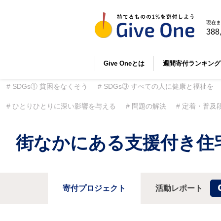
現在ま
388
Give Oneとは
週間寄付ランキング
SDGs① 貧困をなくそう
SDGs③ すべての人に健康と福祉を
ひとりひとりに深い影響を与える
問題の解決
定着・普及
街なかにある支援付き住
寄付プロジェクト
活動レポート