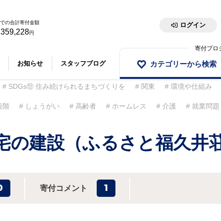
での合計寄付金額
ログイン
,359,228
円
寄付プロ
カテゴリーから検索
お知らせ
スタッフブログ
SDGs⑪ 住み続けられるまちづくりを
関東
環境や仕組み
段階
しょうがい
高齢者
ホームレス
介護
就業問題
宅の建設（ふるさと福久井
0
1
寄付コメント