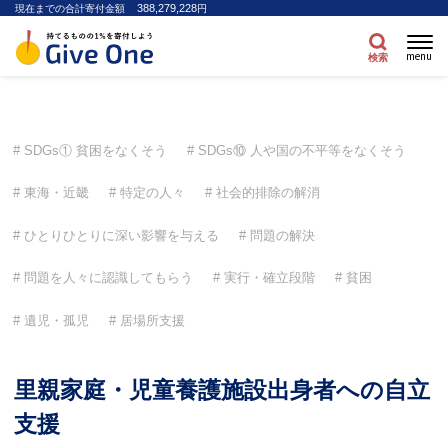
388,279,228
現在までの合計寄付金額
円
menu
検索
SDGs① 貧困をなくそう
SDGs⑩ 人や国の不平等をなくそう
東海・近畿
特定の人々
社会的排除の解消
ひとりひとりに深い影響を与える
問題の解決
問題を人々に認識してもらう
実行・確立段階
貧困
遺児・孤児
居場所支援
里親家庭・児童養護施設出身者への自立
支援