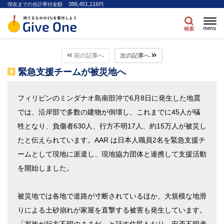
388,451,116
現在までの合計寄付金額
円
menu
検索
前の記事へ
次の記事へ
緊急支援チームが被災地へ
フィリピンのミンダナオ島南部沖で6月8日に発生した地震
では、沿岸部で多数の建物が倒壊し、これまでに45人が犠
牲となり、負傷者630人、行方不明17人、約15万人が被災し
たと伝えられています。AAR は日本人職員2名を緊急支援チ
ームとして現地に派遣し、現地協力団体と連携して支援活動
を開始しました。
被災地では各地で道路が寸断されているほか、大規模な地滑
りによる土砂崩れが家屋を直撃する被害も発生しています。