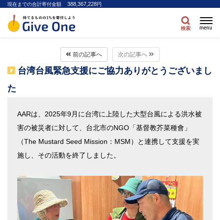
388,367,228
現在までの合計寄付金額
円
menu
検索
前の記事へ
次の記事へ
台湾台風緊急支援にご協力ありがとうございまし
た
AARは、2025年9月に台湾に上陸した大型台風による洪水被
害の被災者に対して、台北市のNGO「基督教芥菜種會」
（The Mustard Seed Mission：MSM）と連携して支援を実
施し、その活動を終了しました。