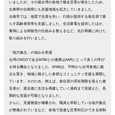
いましたが、その後台湾の各地で複合災害が発生したため、
台東県や台南県にも支援地域を拡大していきました。
台南市では、地震で住居を失い、行政が提供する仮住居で暮
らす高齢者世帯を支援しました。生活家電を提供したほか、
養鶏による卵販売の仕組みを整えるなど、生計再建に向けた
取り組みを行いました。
「地方拠点」の強みを実感
台湾のNGOであるMSMとの連携はAARにとって多くの学び
を得る機会となりました。MSMは、平時から台湾各地に拠
点を置き、地域に根ざした多様なコミュニティ支援を展開し
ています。そのため、例えば、仮住居の滞在期限を迎えた被
災者が、退去後に生活を再建していく過程まで見据えた、長
期的な支援が可能となりました。
さらに、支援物資が備蓄され、職員も常駐している地方拠点
が整備されているなど、各地で迅速な災害対応ができる体制