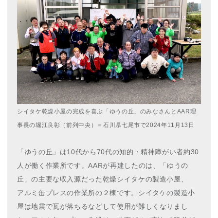
シイタケ乾燥小屋の完成を喜ぶ「ゆうの丘」のみなさんとAAR理
事長の堀江良彰（前列中央）＝石川県七尾市で2024年11月13日
「ゆうの丘」は10代から70代の知的・精神障がい者約30
人が働く作業所です。AARが再建したのは、「ゆうの
丘」の主要な収入源だった乾燥シイタケの製造小屋、
アルミ缶プレスの作業所の２棟です。シイタケの製造小
屋は地震で瓦が落ちるなどして使用が難しくなりまし