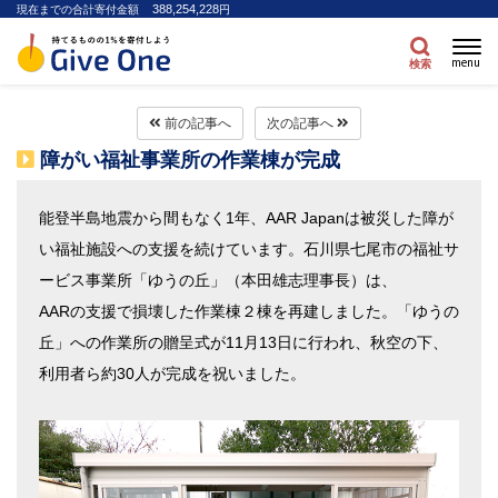
388,254,228
現在までの合計寄付金額
円
menu
検索
前の記事へ
次の記事へ
障がい福祉事業所の作業棟が完成
能登半島地震から間もなく1年、AAR Japanは被災した障が
い福祉施設への支援を続けています。石川県七尾市の福祉サ
ービス事業所「ゆうの丘」（本田雄志理事長）は、
AARの支援で損壊した作業棟２棟を再建しました。「ゆうの
丘」への作業所の贈呈式が11月13日に行われ、秋空の下、
利用者ら約30人が完成を祝いました。