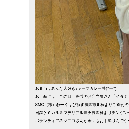
お弁当はみんな大好き♪キーマカレー丼
(^
ー
^)
お土産には、この日、高砂のお弁当屋さん「イタミ
SMC
（株）わーくはぴねす農園市川様よりご寄付の
日鉄ケミカル＆マテリアル豊洲農園様よりチンゲン
ボランティアのクニコさんが今回もお手製りんごケ