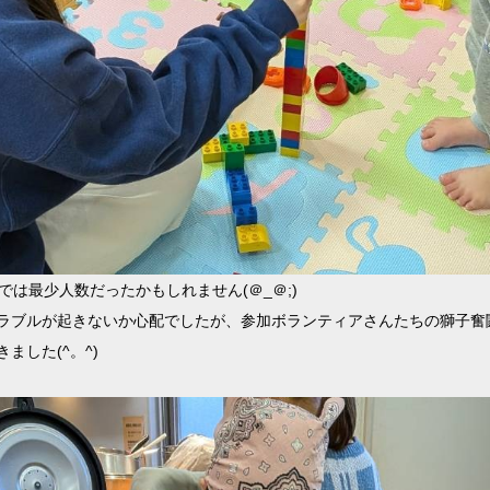
では最少人数だったかもしれません
(
＠
_
＠
;)
ラブルが起きないか心配でしたが、参加ボランティアさんたちの獅子奮
きました
(^
。
^)