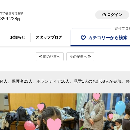
での合計寄付金額
ログイン
,359,228
円
寄付プロ
カテゴリーから検索
お知らせ
スタッフブログ
前の記事へ
次の記事へ
34
人、保護者
23
人、ボランティア
10
人、見学
1
人の合計
68
人が参加。お