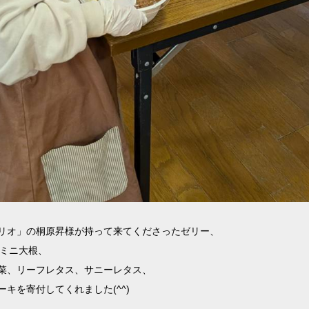
リオ」の桐原昇様が持って来てくださったゼリー、
ミニ大根、
菜、リーフレタス、サニーレタス、
ーキを寄付してくれました
(^^)