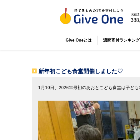
現在ま
388
Give Oneとは
週間寄付ランキング
新年初こども食堂開催しました♡
1
月
10
日、
2026
年最初のあおとこども食堂は子ども