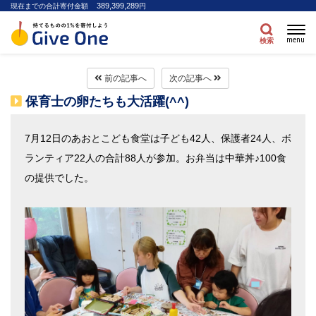
389,399,289
現在までの合計寄付金額
円
menu
検索
前の記事へ
次の記事へ
保育士の卵たちも大活躍(^^)
7
月
12
日のあおとこども食堂は子ども
42
人、保護者
24
人、ボ
ランティア
22
人の合計
88
人が参加。お弁当は中華丼♪
100
食
の提供でした。