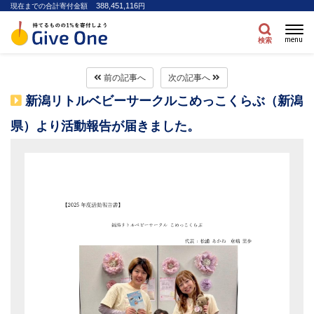
388,451,116
現在までの合計寄付金額
円
menu
検索
前の記事へ
次の記事へ
新潟リトルベビーサークルこめっこくらぶ（新潟
県）より活動報告が届きました。