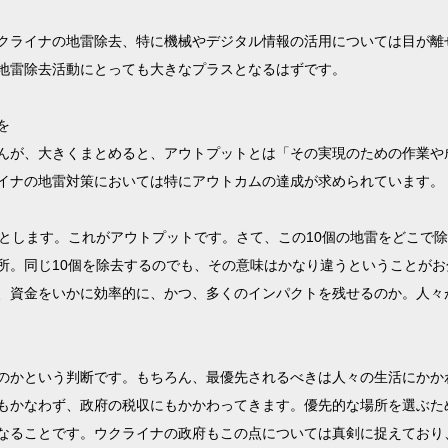
クライナの地雷除去、特に機械やデジタル情報の活用については目が離
地雷除去活動にとっても大きなプラスとなるはずです。
を
んが、大きくまとめると、アウトプットとは「その実現のための作業や
イナの地雷対策においては特にアウトカムの達成が求められています。
たとします。これがアウトプットです。さて、この10個の地雷をどこで
所。同じ10個を除去するのでも、その意味はかなり違うということが
、資金をいかに効率的に、かつ、多くのインパクトを残せるのか。人々
のかという判断です。もちろん、最優先されるべきは人々の生活にかか
もかなわず、政府の税収にもかかわってきます。優先的な場所を選ぶた
なることです。ウクライナの政府もこの点については真剣に捉えており