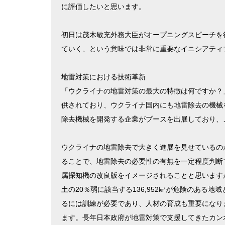
に評価したいと思います。
初日は茂木敏充外務大臣がオープニングスピーチを
ていく、という意味では非常に重要なイニシアティ
地雷対策における技術革新
「ウクライナの地雷対策の最大の特徴は何ですか？
供されており、ウクライナ国内にも地雷除去の機械
除去機械を開発する企業がブースを出展しており、
ウクライナの地雷除去で大きく進展を見せているの
ることで、地雷除去の必要性の有無を一定程度判断
属探知機の改良版をイメージされることと思います
土の20％弱に該当する136,952㎢が危険のあ
るには訓練が必要であり、人材の育成も重要になり
ます。長年日本政府が地雷対策で支援してきたカン