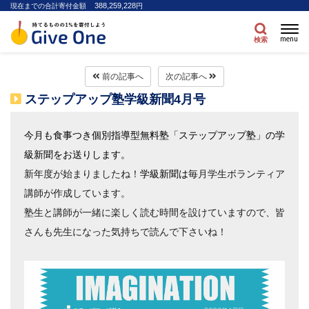
388,259,228
現在までの合計寄付金額
円
menu
検索
前の記事へ
次の記事へ
ステップアップ塾学級新聞4月号
今月も食事つき個別指導型無料塾「ステップアップ塾」の学
級新聞をお送りします。
新年度が始まりましたね！
学級新聞は
毎月学生ボランティア
講師が作成しています。
塾生と講師が一緒に楽しく読む時間を設けていますので、皆
さんも先生になった気持ちで読んで下さいね！