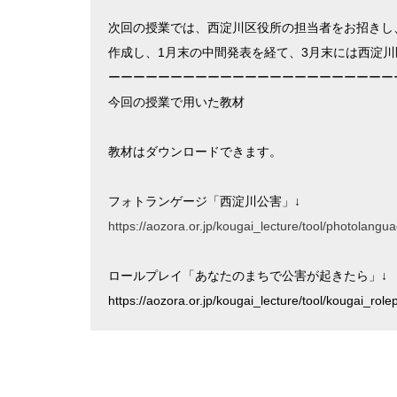
次回の授業では、西淀川区役所の担当者をお招きし
作成し、1月末の中間発表を経て、3月末には西淀
ーーーーーーーーーーーーーーーーーーーーーーー
今回の授業で用いた教材
教材はダウンロードできます。
フォトランゲージ「西淀川公害」↓
https://aozora.or.jp/kougai_lecture/tool/photolangu
ロールプレイ「あなたのまちで公害が起きたら」↓
https://aozora.or.jp/kougai_lecture/tool/kougai_rolep