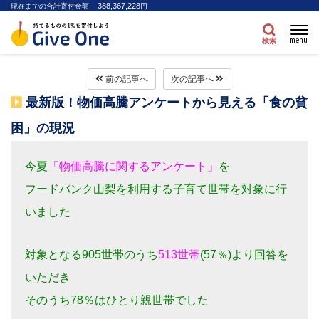
388,367,228
現在までの合計寄付金額
円
menu
検索
前の記事へ
次の記事へ
最新版！物価高騰アンケートから見える「食の貧
困」の現況
今夏
「物価高騰に関するアンケート」
を
フードバンク山梨を利用する子育て世帯を対象に行
いました
対象となる905世帯のうち
513世帯
(57％)より回答を
いただき
そのうち78％はひとり親世帯でした