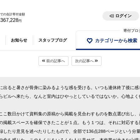
での合計寄付金額
ログイン
,367,228
円
寄付プロ
カテゴリーから検索
お知らせ
スタッフブログ
前の記事へ
次の記事へ
に出ると暑さが骨身に染みるような感を受ける。いつも連休終了後に感
らビルへ来たら、なんと室内はひやっとしているではないか。心地よく
ここ数日かけて資料集の原稿から掲載を見合わすものを数点選び出し、
の掲載スペースを確保できたことが１点。もう１つは、それに対応する
したり意見を述べたりしたもので、全部で136点288ページという分