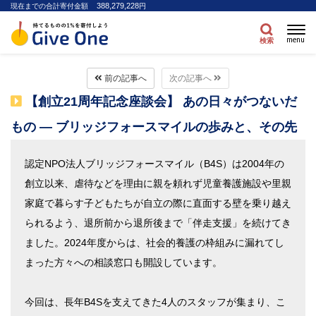
388,279,228
現在までの合計寄付金額
円
menu
検索
前の記事へ
次の記事へ
【創立21周年記念座談会】 あの日々がつないだ
もの ― ブリッジフォースマイルの歩みと、その先
認定NPO法人ブリッジフォースマイル（B4S）は2004年の
創立以来、虐待などを理由に親を頼れず児童養護施設や里親
家庭で暮らす子どもたちが自立の際に直面する壁を乗り越え
られるよう、退所前から退所後まで「伴走支援」を続けてき
ました。2024年度からは、社会的養護の枠組みに漏れてし
まった方々への相談窓口も開設しています。
今回は、長年B4Sを支えてきた4人のスタッフが集まり、こ